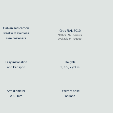
Galvanised carbon
Grey RAL 7010
steel with stainless
*Other RAL colours
steel fasteners
available on request
Easy installation
Heights
and transport
3, 4,5, 7 y 9 m
Arm diameter
Different base
Ø 60 mm
options