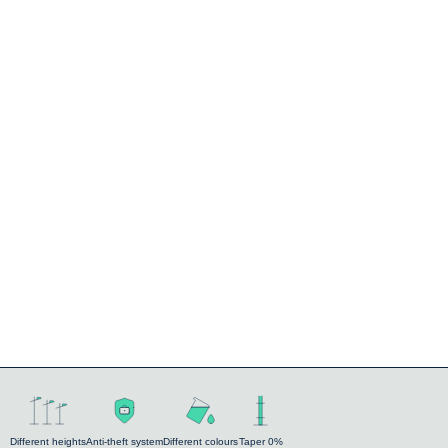
Different heights
Anti-theft system
Different colours
Taper 0%