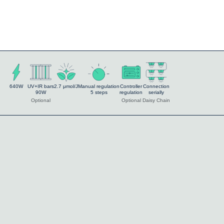
640W
UV+IR bars
2.7 μmol/J
Manual regulation
Controller
Connection
90W
5 steps
regulation
serially
Optional
Optional
Daisy Chain