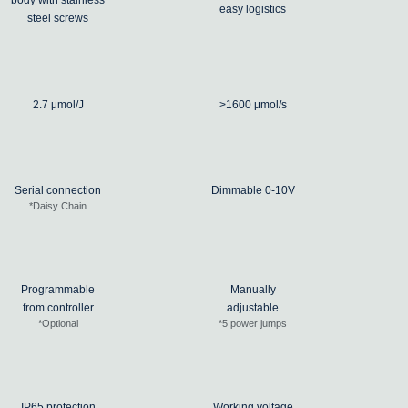
easy logistics
steel screws
2.7 μmol/J
>1600 μmol/s
Serial connection
Dimmable 0-10V
*Daisy Chain
Programmable
Manually
from controller
adjustable
*Optional
*5 power jumps
IP65 protection
Working voltage