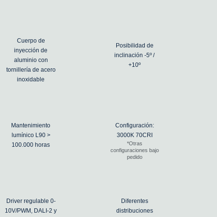
Cuerpo de
Posibilidad de
inyección de
inclinación -5º /
aluminio con
+10º
tornillería de acero
inoxidable
Mantenimiento
Configuración:
lumínico L90 >
3000K 70CRI
*Otras
100.000 horas
configuraciones bajo
pedido
Driver regulable 0-
Diferentes
10V/PWM, DALI-2 y
distribuciones