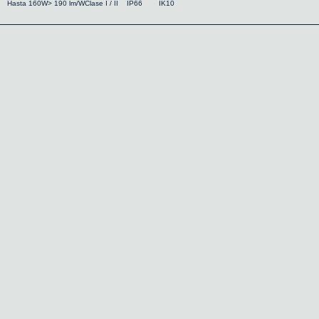
Hasta 160W
> 190 lm/W
Clase I / II
IP66
IK10