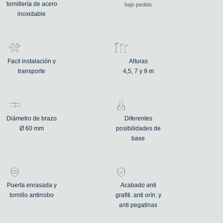
tornillería de acero
bajo pedido
inoxidable
Facil instalación y
Alturas
transporte
4,5, 7 y 9 m
Diámetro de brazo
Diferentes
Ø 60 mm
posibilidades de
base
Puerta enrasada y
Acabado anti
tornillo antirrobo
grafiti. anti orín. y
anti pegatinas