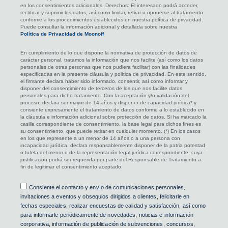
en los consentimientos adicionales. Derechos: El interesado podrá acceder,
rectificar y suprimir los datos, así como limitar, retirar u oponerse al tratamiento
conforme a los procedimientos establecidos en nuestra política de privacidad.
Puede consultar la información adicional y detallada sobre nuestra
Política de Privacidad de Moonoff
En cumplimiento de lo que dispone la normativa de protección de datos de
carácter personal, tratamos la información que nos facilite (así como los datos
personales de otras personas que nos pudiera facilitar) con las finalidades
especificadas en la presente cláusula y política de privacidad. En este sentido,
el firmante declara haber sido informado, consentir, así como informar y
disponer del consentimiento de terceros de los que nos facilite datos
personales para dicho tratamiento. Con la aceptación y/o validación del
proceso, declara ser mayor de 14 años y disponer de capacidad jurídica* y
consiente expresamente el tratamiento de datos conforme a lo establecido en
la cláusula e información adicional sobre protección de datos. Si ha marcado la
casilla correspondiente de consentimiento, la base legal para dichos fines es
su consentimiento, que puede retirar en cualquier momento. (*) En los casos
en los que represente a un menor de 14 años o a una persona con
incapacidad jurídica, declara responsablemente disponer de la patria potestad
o tutela del menor o de la representación legal jurídica correspondiente, cuya
justificación podrá ser requerida por parte del Responsable de Tratamiento a
fin de legitimar el consentimiento aceptado.
Consentimiento
Consiente el contacto y envío de comunicaciones personales,
invitaciones a eventos y obsequios dirigidos a clientes, felicitarle en
fechas especiales, realizar encuestas de calidad y satisfacción, así como
para informarle periódicamente de novedades, noticias e información
corporativa, información de publicación de subvenciones, concursos,