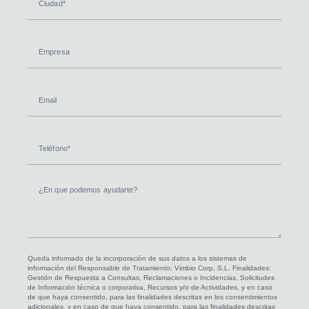
Empresa
Email
Teléfono
¿En
que
podemos
ayudarte?
Queda informado de la incorporación de sus datos a los sistemas de
información del Responsable de Tratamiento: Vimbio Corp, S.L. Finalidades:
Gestión de Respuesta a Consultas, Reclamaciones o Incidencias, Solicitudes
de Información técnica o corporativa, Recursos y/o de Actividades, y en caso
de que haya consentido, para las finalidades descritas en los consentimientos
adicionales, y en caso de que haya consentido, para las finalidades descritas