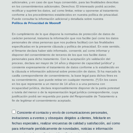
adicionales, y en caso de que haya consentido, para las finalidades descritas
en los consentimientos adicionales. Derechos: El interesado podrá acceder,
rectificar y suprimir los datos, así como limitar, retirar u oponerse al tratamiento
conforme a los procedimientos establecidos en nuestra política de privacidad.
Puede consultar la información adicional y detallada sobre nuestra
Política de Privacidad de Moonoff
En cumplimiento de lo que dispone la normativa de protección de datos de
carácter personal, tratamos la información que nos facilite (así como los datos
personales de otras personas que nos pudiera facilitar) con las finalidades
especificadas en la presente cláusula y política de privacidad. En este sentido,
el firmante declara haber sido informado, consentir, así como informar y
disponer del consentimiento de terceros de los que nos facilite datos
personales para dicho tratamiento. Con la aceptación y/o validación del
proceso, declara ser mayor de 14 años y disponer de capacidad jurídica* y
consiente expresamente el tratamiento de datos conforme a lo establecido en
la cláusula e información adicional sobre protección de datos. Si ha marcado la
casilla correspondiente de consentimiento, la base legal para dichos fines es
su consentimiento, que puede retirar en cualquier momento. (*) En los casos
en los que represente a un menor de 14 años o a una persona con
incapacidad jurídica, declara responsablemente disponer de la patria potestad
o tutela del menor o de la representación legal jurídica correspondiente, cuya
justificación podrá ser requerida por parte del Responsable de Tratamiento a
fin de legitimar el consentimiento aceptado.
Consentimiento
Consiente el contacto y envío de comunicaciones personales,
invitaciones a eventos y obsequios dirigidos a clientes, felicitarle en
fechas especiales, realizar encuestas de calidad y satisfacción, así como
para informarle periódicamente de novedades, noticias e información