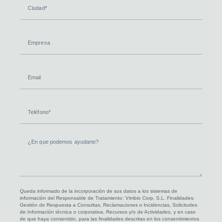
Ciudad
Empresa
Email
Teléfono
¿En
que
podemos
ayudarte?
Queda informado de la incorporación de sus datos a los sistemas de
información del Responsable de Tratamiento: Vimbio Corp, S.L. Finalidades:
Gestión de Respuesta a Consultas, Reclamaciones o Incidencias, Solicitudes
de Información técnica o corporativa, Recursos y/o de Actividades, y en caso
de que haya consentido, para las finalidades descritas en los consentimientos