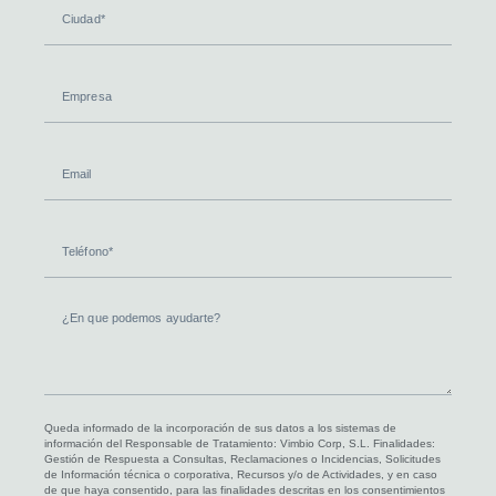
Ciudad
Empresa
Email
Teléfono
¿En
que
podemos
ayudarte?
Queda informado de la incorporación de sus datos a los sistemas de
información del Responsable de Tratamiento: Vimbio Corp, S.L. Finalidades:
Gestión de Respuesta a Consultas, Reclamaciones o Incidencias, Solicitudes
de Información técnica o corporativa, Recursos y/o de Actividades, y en caso
de que haya consentido, para las finalidades descritas en los consentimientos