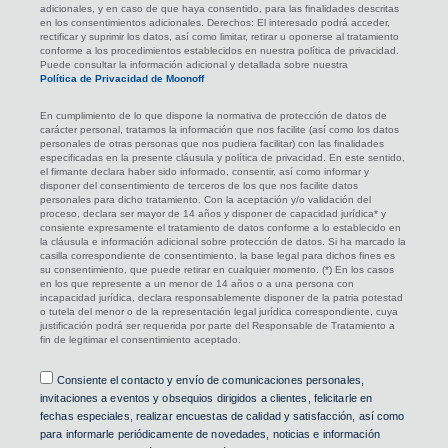
adicionales, y en caso de que haya consentido, para las finalidades descritas
en los consentimientos adicionales. Derechos: El interesado podrá acceder,
rectificar y suprimir los datos, así como limitar, retirar u oponerse al tratamiento
conforme a los procedimientos establecidos en nuestra política de privacidad.
Puede consultar la información adicional y detallada sobre nuestra
Política de Privacidad de Moonoff
En cumplimiento de lo que dispone la normativa de protección de datos de
carácter personal, tratamos la información que nos facilite (así como los datos
personales de otras personas que nos pudiera facilitar) con las finalidades
especificadas en la presente cláusula y política de privacidad. En este sentido,
el firmante declara haber sido informado, consentir, así como informar y
disponer del consentimiento de terceros de los que nos facilite datos
personales para dicho tratamiento. Con la aceptación y/o validación del
proceso, declara ser mayor de 14 años y disponer de capacidad jurídica* y
consiente expresamente el tratamiento de datos conforme a lo establecido en
la cláusula e información adicional sobre protección de datos. Si ha marcado la
casilla correspondiente de consentimiento, la base legal para dichos fines es
su consentimiento, que puede retirar en cualquier momento. (*) En los casos
en los que represente a un menor de 14 años o a una persona con
incapacidad jurídica, declara responsablemente disponer de la patria potestad
o tutela del menor o de la representación legal jurídica correspondiente, cuya
justificación podrá ser requerida por parte del Responsable de Tratamiento a
fin de legitimar el consentimiento aceptado.
Consentimiento
Consiente el contacto y envío de comunicaciones personales,
invitaciones a eventos y obsequios dirigidos a clientes, felicitarle en
fechas especiales, realizar encuestas de calidad y satisfacción, así como
para informarle periódicamente de novedades, noticias e información