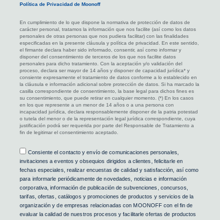
Política de Privacidad de Moonoff
En cumplimiento de lo que dispone la normativa de protección de datos de
carácter personal, tratamos la información que nos facilite (así como los datos
personales de otras personas que nos pudiera facilitar) con las finalidades
especificadas en la presente cláusula y política de privacidad. En este sentido,
el firmante declara haber sido informado, consentir, así como informar y
disponer del consentimiento de terceros de los que nos facilite datos
personales para dicho tratamiento. Con la aceptación y/o validación del
proceso, declara ser mayor de 14 años y disponer de capacidad jurídica* y
consiente expresamente el tratamiento de datos conforme a lo establecido en
la cláusula e información adicional sobre protección de datos. Si ha marcado la
casilla correspondiente de consentimiento, la base legal para dichos fines es
su consentimiento, que puede retirar en cualquier momento. (*) En los casos
en los que represente a un menor de 14 años o a una persona con
incapacidad jurídica, declara responsablemente disponer de la patria potestad
o tutela del menor o de la representación legal jurídica correspondiente, cuya
justificación podrá ser requerida por parte del Responsable de Tratamiento a
fin de legitimar el consentimiento aceptado.
Consentimiento
Consiente el contacto y envío de comunicaciones personales,
invitaciones a eventos y obsequios dirigidos a clientes, felicitarle en
fechas especiales, realizar encuestas de calidad y satisfacción, así como
para informarle periódicamente de novedades, noticias e información
corporativa, información de publicación de subvenciones, concursos,
tarifas, ofertas, catálogos y promociones de productos y servicios de la
organización y de empresas relacionadas con MOONOFF con el fin de
evaluar la calidad de nuestros procesos y facilitarle ofertas de productos