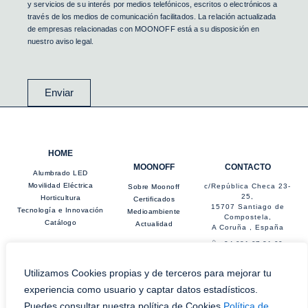
y servicios de su interés por medios telefónicos, escritos o electrónicos a
través de los medios de comunicación facilitados. La relación actualizada
de empresas relacionadas con MOONOFF está a su disposición en
nuestro aviso legal.
Enviar
HOME
MOONOFF
CONTACTO
Alumbrado LED
Movilidad Eléctrica
c/República Checa 23-
Sobre Moonoff
25,
Horticultura
Certificados
15707 Santiago de
Tecnología e Innovación
Medioambiente
Compostela,
Catálogo
Actualidad
A Coruña , España
+34 981 07 21 00
info@moonoff.com
LinkedIn
Utilizamos Cookies propias y de terceros para mejorar tu
experiencia como usuario y captar datos estadísticos.
Puedes consultar nuestra política de Cookies
Política de