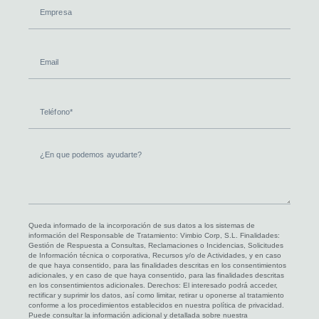
Empresa
Email
Teléfono
¿En
que
podemos
ayudarte?
Queda informado de la incorporación de sus datos a los sistemas de
información del Responsable de Tratamiento: Vimbio Corp, S.L. Finalidades:
Gestión de Respuesta a Consultas, Reclamaciones o Incidencias, Solicitudes
de Información técnica o corporativa, Recursos y/o de Actividades, y en caso
de que haya consentido, para las finalidades descritas en los consentimientos
adicionales, y en caso de que haya consentido, para las finalidades descritas
en los consentimientos adicionales. Derechos: El interesado podrá acceder,
rectificar y suprimir los datos, así como limitar, retirar u oponerse al tratamiento
conforme a los procedimientos establecidos en nuestra política de privacidad.
Puede consultar la información adicional y detallada sobre nuestra